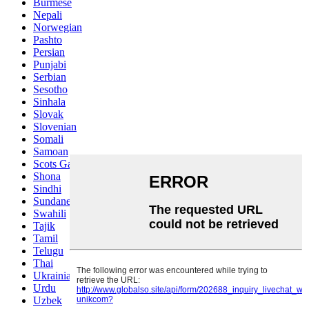
Burmese
Nepali
Norwegian
Pashto
Persian
Punjabi
Serbian
Sesotho
Sinhala
Slovak
Slovenian
Somali
Samoan
Scots Gaelic
Shona
Sindhi
Sundanese
Swahili
Tajik
Tamil
Telugu
Thai
Ukrainian
Urdu
Uzbek