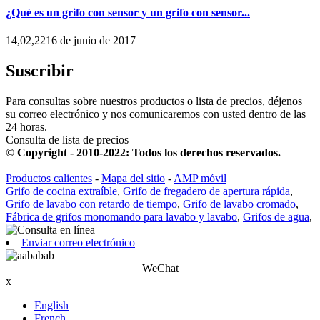
¿Qué es un grifo con sensor y un grifo con sensor...
14,02,2216 de junio de 2017
Suscribir
Para consultas sobre nuestros productos o lista de precios, déjenos
su correo electrónico y nos comunicaremos con usted dentro de las
24 horas.
Consulta de lista de precios
© Copyright - 2010-2022: Todos los derechos reservados.
Productos calientes
-
Mapa del sitio
-
AMP móvil
Grifo de cocina extraíble
,
Grifo de fregadero de apertura rápida
,
Grifo de lavabo con retardo de tiempo
,
Grifo de lavabo cromado
,
Fábrica de grifos monomando para lavabo y lavabo
,
Grifos de agua
,
Enviar correo electrónico
WeChat
x
English
French