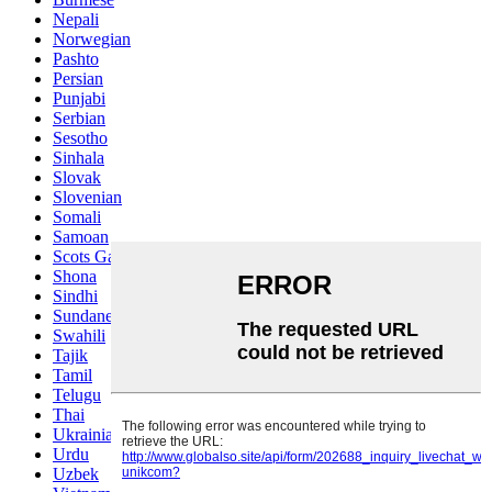
Nepali
Norwegian
Pashto
Persian
Punjabi
Serbian
Sesotho
Sinhala
Slovak
Slovenian
Somali
Samoan
Scots Gaelic
Shona
Sindhi
Sundanese
Swahili
Tajik
Tamil
Telugu
Thai
Ukrainian
Urdu
Uzbek