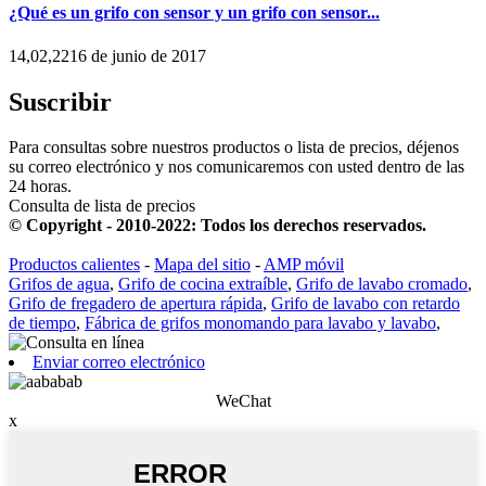
¿Qué es un grifo con sensor y un grifo con sensor...
14,02,2216 de junio de 2017
Suscribir
Para consultas sobre nuestros productos o lista de precios, déjenos
su correo electrónico y nos comunicaremos con usted dentro de las
24 horas.
Consulta de lista de precios
© Copyright - 2010-2022: Todos los derechos reservados.
Productos calientes
-
Mapa del sitio
-
AMP móvil
Grifos de agua
,
Grifo de cocina extraíble
,
Grifo de lavabo cromado
,
Grifo de fregadero de apertura rápida
,
Grifo de lavabo con retardo
de tiempo
,
Fábrica de grifos monomando para lavabo y lavabo
,
Enviar correo electrónico
WeChat
x