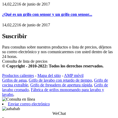
14,02,2216 de junio de 2017
¿Qué es un grifo con sensor y un grifo con sensor...
14,02,2216 de junio de 2017
Suscribir
Para consultas sobre nuestros productos o lista de precios, déjenos
su correo electrónico y nos comunicaremos con usted dentro de las
24 horas.
Consulta de lista de precios
© Copyright - 2010-2022: Todos los derechos reservados.
Productos calientes
-
Mapa del sitio
-
AMP móvil
Grifos de agua
,
Grifo de lavabo con retardo de tiempo
,
Grifo de
cocina extraíble
,
Grifo de fregadero de apertura rápida
,
Grifo de
lavabo cromado
,
Fábrica de grifos monomando para lavabo y
lavabo
,
Enviar correo electrónico
WeChat